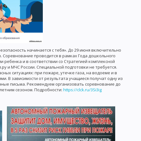
езопасность начинается с тебя». До 29 июня включительно
в. Соревнование проводится в рамках Года дошкольного
и ребенка и в соответствии со Стратегией комплексной
ру и МЧС России. Специальной подготовки не требуется.
ных ситуациях: при пожаре, утечке газа, на водоеме и в
ми. В зависимости от результата учащиеся получат одну из
енные письма. Рекомендуем организовать соревнование до
 летним сезоном. Подробности:
https://clck.ru/3Si3ig