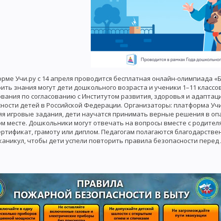
рме Учи.ру с 14 апреля проводится бесплатная онлайн-олимпиада «Б
ить знания могут дети дошкольного возраста и ученики 1–11 классо
вания по согласованию с Институтом развития, здоровья и адаптаци
ности детей в Российской Федерации. Организаторы: платформа Учи.
я игровые задания, дети научатся принимать верные решения в опас
м месте. Дошкольники могут отвечать на вопросы вместе с родителя
сертификат, грамоту или диплом. Педагогам полагаются благодарств
каникул, чтобы дети успели повторить правила безопасности перед