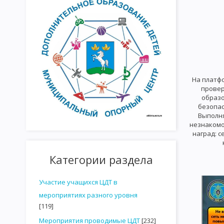
На платфо
провер
образо
безопас
Выполня
незнакомо
наград: 
Категории раздела
Участие учащихся ЦДТ в
мероприятиях разного уровня
[119]
Мероприятия проводимые ЦДТ
[232]